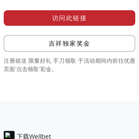
访问此链接
吉祥独家奖金
注册就送 限量好礼 手刀领取 于活动期间内前往优惠
页面”点击领取”彩金。
下载Wellbet