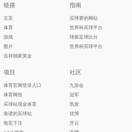
链接
指南
主页
买球赛的网站
体育
世界杯买球平台
游戏
球探足球比分
图片
世界杯买球平台
吉祥独家奖金
项目
社区
体育官网登录入口
九游会
体育网投
冠军
买球站现金体育
凯发
靠谱的买球站
优博
电竞下注
开云