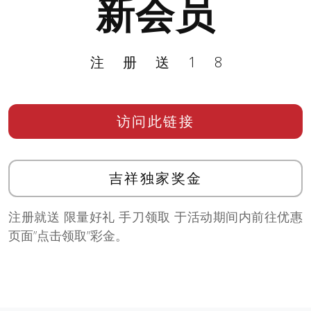
新会员
注册送18
访问此链接
吉祥独家奖金
注册就送 限量好礼 手刀领取 于活动期间内前往优惠
页面”点击领取”彩金。