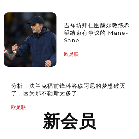
吉祥坊拜仁图赫尔教练希
望结束有争议的 Mane-
Sane
欧足联
分析：法兰克福前锋科洛穆阿尼的梦想破灭
了，因为那不勒斯太多了
欧足联
新会员