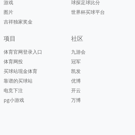
游戏
球探足球比分
图片
世界杯买球平台
吉祥独家奖金
项目
社区
体育官网登录入口
九游会
体育网投
冠军
买球站现金体育
凯发
靠谱的买球站
优博
电竞下注
开云
pg小游戏
万博