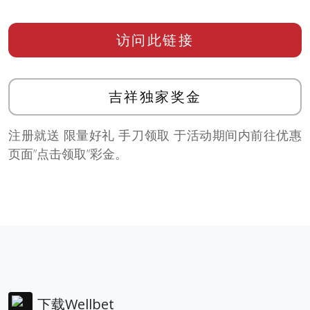
访问此链接
吉祥独家奖金
注册就送 限量好礼 手刀领取 于活动期间内前往优惠
页面”点击领取”彩金。
下载Wellbet