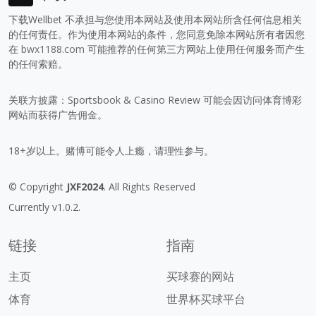
下载Wellbet 不承担与您使用本网站及使用本网站所含任何信息相关
的任何责任。作为使用本网站的条件，您同意免除本网站所有者因您
在
bwx1188.com
可能推荐的任何第三方网站上使用任何服务而产生
的任何索赔。
关联方披露：Sportsbook & Casino Review 可能会因访问体育博彩
网站而获得广告佣金。
18+岁以上。赌博可能令人上瘾，请理性参与。
© Copyright
JXF2024
. All Rights Reserved
Currently v1.0.2.
链接
指南
主页
买球赛的网站
体育
世界杯买球平台