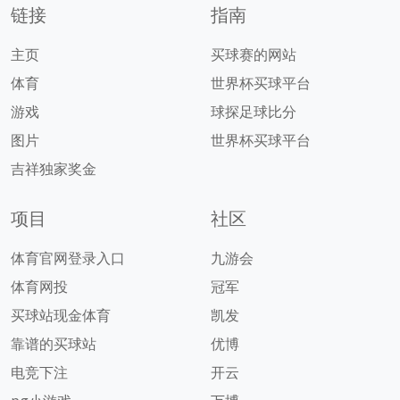
链接
指南
主页
买球赛的网站
体育
世界杯买球平台
游戏
球探足球比分
图片
世界杯买球平台
吉祥独家奖金
项目
社区
体育官网登录入口
九游会
体育网投
冠军
买球站现金体育
凯发
靠谱的买球站
优博
电竞下注
开云