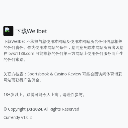
下载Wellbet
下载Wellbet 不承担与您使用本网站及使用本网站所含任何信息相关
的任何责任。作为使用本网站的条件，您同意免除本网站所有者因您
在
bwx1188.com
可能推荐的任何第三方网站上使用任何服务而产生
的任何索赔。
关联方披露：Sportsbook & Casino Review 可能会因访问体育博彩
网站而获得广告佣金。
18+岁以上。赌博可能令人上瘾，请理性参与。
© Copyright
JXF2024
. All Rights Reserved
Currently v1.0.2.