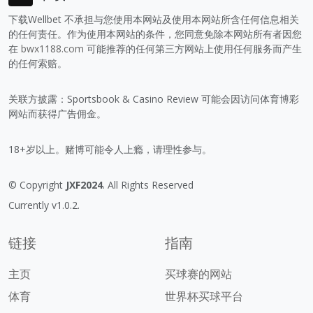
下载Wellbet 不承担与您使用本网站及使用本网站所含任何信息相关
的任何责任。作为使用本网站的条件，您同意免除本网站所有者因您
在
bwx1188.com
可能推荐的任何第三方网站上使用任何服务而产生
的任何索赔。
关联方披露：Sportsbook & Casino Review 可能会因访问体育博彩
网站而获得广告佣金。
18+岁以上。赌博可能令人上瘾，请理性参与。
© Copyright
JXF2024
. All Rights Reserved
Currently v1.0.2.
链接
指南
主页
买球赛的网站
体育
世界杯买球平台