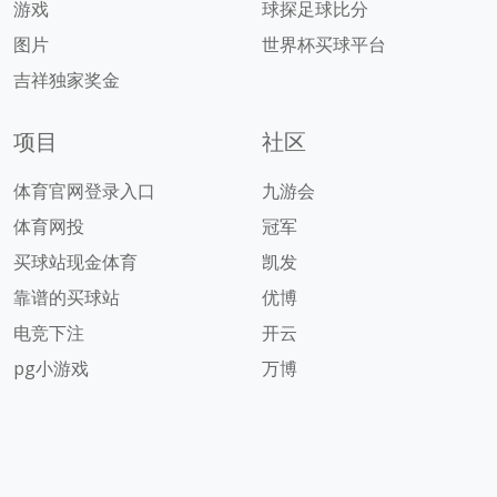
游戏
球探足球比分
图片
世界杯买球平台
吉祥独家奖金
项目
社区
体育官网登录入口
九游会
体育网投
冠军
买球站现金体育
凯发
靠谱的买球站
优博
电竞下注
开云
pg小游戏
万博