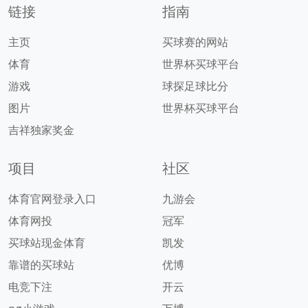
链接
指南
主页
买球赛的网站
体育
世界杯买球平台
游戏
球探足球比分
图片
世界杯买球平台
吉祥独家奖金
项目
社区
体育官网登录入口
九游会
体育网投
冠军
买球站现金体育
凯发
靠谱的买球站
优博
电竞下注
开云