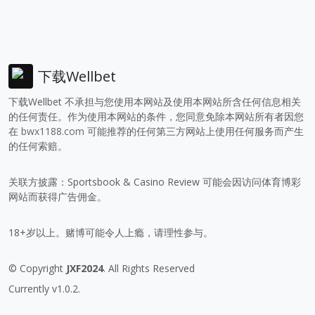
下载Wellbet
下载Wellbet 不承担与您使用本网站及使用本网站所含任何信息相关
的任何责任。作为使用本网站的条件，您同意免除本网站所有者因您
在
bwx1188.com
可能推荐的任何第三方网站上使用任何服务而产生
的任何索赔。
关联方披露：Sportsbook & Casino Review 可能会因访问体育博彩
网站而获得广告佣金。
18+岁以上。赌博可能令人上瘾，请理性参与。
© Copyright
JXF2024
. All Rights Reserved
Currently v1.0.2.