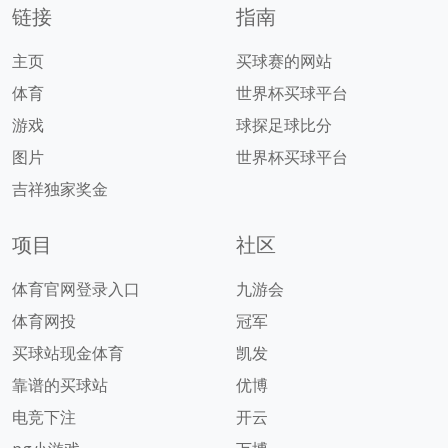
链接
指南
主页
买球赛的网站
体育
世界杯买球平台
游戏
球探足球比分
图片
世界杯买球平台
吉祥独家奖金
项目
社区
体育官网登录入口
九游会
体育网投
冠军
买球站现金体育
凯发
靠谱的买球站
优博
电竞下注
开云